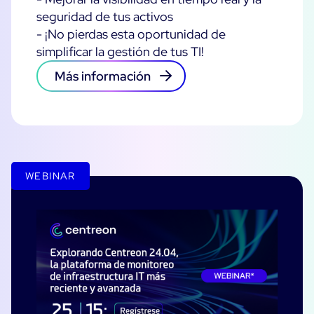
Servicios
Centreon en AWS
seguridad de tus activos
Servicios profesionales
- ¡No pierdas esta oportunidad de
Comunidad
simplificar la gestión de tus TI!
Atención al cliente
The Watch
Formación
Más información
Github
RECURSOS
Monitorización de TI de código abierto o de
pago: ¿Cuál debería ser?
WEBINAR
Consejos de ahorro energético para ITOps
Documentación
The Watch
Todos los recursos