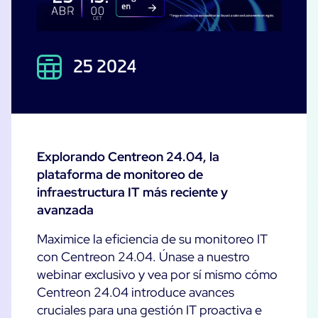
Ebooks
Blog
Empresa
Lanzamientos de software
Infografía
25 2024
Eventos
Mejores prácticas
Historias de usuarios
Código abierto
Soporte
Login
Prueba gratuita
Explorando Centreon 24.04, la
plataforma de monitoreo de
infraestructura IT más reciente y
avanzada
Maximice la eficiencia de su monitoreo IT
con Centreon 24.04. Únase a nuestro
webinar exclusivo y vea por sí mismo cómo
Centreon 24.04 introduce avances
cruciales para una gestión IT proactiva e