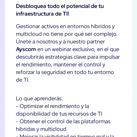
Testimonios de clientes
Monitorización Cloud
Desbloquea todo el potencial de tu
MSP
infraestructura de TI!
Monitorización de Contenedores
Tecnologías
Logística y comercio minorista
Monitorización de Red
Gestionar activos en entornos híbridos y
AWS
Sanidad
multicloud no tiene por qué ser complejo.
Observabilidad
Cisco Meraki
Únete a nosotros y a nuestro partner
Educación
Rendimiento web
POR QUÉ CENTREON
Ayscom
en un webinar exclusivo, en el que
Google Cloud Platform
Público
Todos
descubrirás estrategias clave para impulsar
Kubernetes
Nuestra visión
Todos
el rendimiento, mantener el control y
Microsoft 365
reforzar la seguridad en todo tu entorno
Beneficios
Microsoft Azure
de TI.
Tour del producto
Todos
Lo que aprenderás:
Prueba gratuita
- Optimizar el rendimiento y la
disponibilidad de tus recursos de TI
- Obtener el control de las plataformas
Aliados
híbridas y multicloud
ON Partner Program
- Mejorar la visibilidad en tiempo real y la