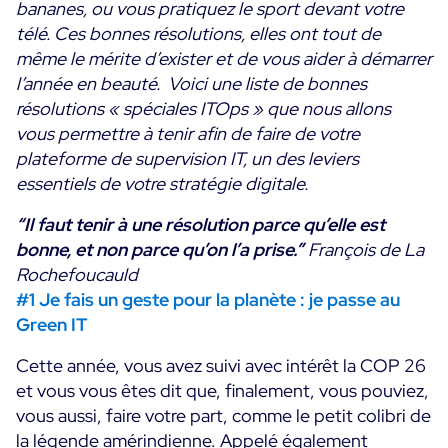
bananes, ou vous pratiquez le sport devant votre
Convergence IT & OT
télé. Ces bonnes résolutions, elles ont tout de
Témoignages Clients
Observabilité
même le mérite d’exister et de vous aider à démarrer
MSP
l’année en beauté. Voici une liste de bonnes
Performance Web
Technologies
résolutions « spéciales ITOps » que nous allons
Logistique & Commerce
Supervision des Conteneurs
vous permettre à tenir afin de faire de votre
AWS
Santé
Supervision du Cloud
plateforme de supervision IT, un des leviers
Cisco Meraki
Education
essentiels de votre stratégie digitale.
Supervision réseau
POURQUOI CENTREON
Google Cloud Platform
Public
Tous
“Il faut tenir à une résolution parce qu’elle est
Kubernetes
Notre vision
bonne, et non parce qu’on l’a prise.”
Toutes
François de La
Microsoft 365
Rochefoucauld
Bénéfices
#1 Je fais un geste pour la planète : je passe au
Microsoft Azure
Green IT
Démo Produit
All
Cette année, vous avez suivi avec intérêt la COP 26
Essai gratuit Centreon Infra Monitoring
et vous vous êtes dit que, finalement, vous pouviez,
vous aussi, faire votre part, comme le petit colibri de
Partenaires
la légende amérindienne. Appelé également