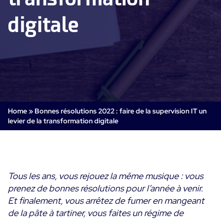
Supervision Cloud & Legacy
digitale
Log Management
Alertes et notifications
Collecte intelligente de tous les logs
Tableaux de bord collaboratifs
Digital Experience Monitoring
Enrichissement et profilage des données
Supervision SLA et impact métier
STM & RUM
Analyse des causes racine
SaaS ou Self-Hosted
Analyse détaillée de la performance web
Tableaux de bord métier
700+ Connecteurs
SOLUTIONS
Correction rapide des problèmes
Alertes et notifications temps réel
Fonctionnalités
Home
»
Bonnes résolutions 2022 : faire de la supervision IT un
Tableaux de bord métier & techniques
Centreon Infra Monitoring - Démo Produit
Maîtrise des coûts intégrée
levier de la transformation digitale
Mesure de la sobriété numérique
Centreon Infra Monitoring - Essai gratuit
Tests de montée en charge
Centreon Experience Monitoring - Démo Produit
Démo Produit
Tous les ans, vous rejouez la même musique : vous
Centreon Experience Monitoring - Essai Gratuit
prenez de bonnes résolutions pour l’année à venir.
Et finalement, vous arrêtez de fumer en mangeant
de la pâte à tartiner, vous faites un régime de
Cas d’usage