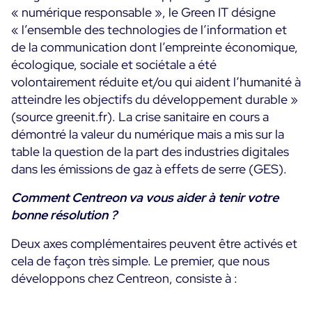
« numérique responsable », le Green IT désigne
Programme ON-Partner
« l’ensemble des technologies de l’information et
Services
Programme Partenaires MSP
de la communication dont l’empreinte économique,
Professional Services
Centreon et AWS
écologique, sociale et sociétale a été
Communauté
Customer Care
volontairement réduite et/ou qui aident l’humanité à
atteindre les objectifs du développement durable »
The Watch
Formation
(source greenit.fr). La crise sanitaire en cours a
Github
RESSOURCES
démontré la valeur du numérique mais a mis sur la
Open Source
table la question de la part des industries digitales
Choisir une solution de supervision open source ou
dans les émissions de gaz à effets de serre (GES).
payante selon le critère du TCO
Comment Centreon va vous aider à tenir votre
Supervision au-delà de l’IT : un guide de survie pour
bonne résolution ?
la convergence IT/OT
Deux axes complémentaires peuvent être activés et
cela de façon très simple. Le premier, que nous
Documentation
développons chez Centreon, consiste à :
The Watch