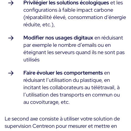
Privilégier les solutions écologiques
et les
configurations à faible impact carbone
Toutes les ressources
(réparabilité élevé, consommation d’énergie
Ebooks
réduite, etc.),
Blog
Corporate
Modifier nos usages digitaux
en réduisant
Nouveautés
Infographies
par exemple le nombre d’emails ou en
Evénements
Bonnes Pratiques
Salle de presse
éteignant les serveurs quand ils ne sont pas
A venir
Témoignages Clients
utilisés
Passés
TARIFS
Faire évoluer les comportements
en
Webinars
réduisant l’utilisation du plastique, en
Centreon Infra Monitoring
incitant les collaborateurs au télétravail, à
l’utilisation des transports en commun ou
Centreon Log Management
au covoiturage, etc.
Centreon Experience Monitoring
Le second axe consiste à utiliser votre solution de
English
supervision Centreon pour mesurer et mettre en
Open Source
Support
Login