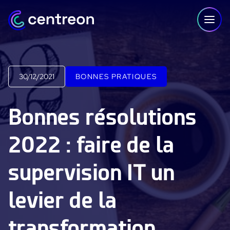
Aller au contenu
30/12/2021
BONNES PRATIQUES
PLATEFORME
Bonnes résolutions
Centreon Infra Monitoring - Démo Produit
2022 : faire de la
Centreon Infra Monitoring - Essai gratuit
supervision IT un
Centreon Experience Monitoring - Démo Produit
Centreon Experience Monitoring - Essai Gratuit
levier de la
IT Infrastructure Monitoring
transformation