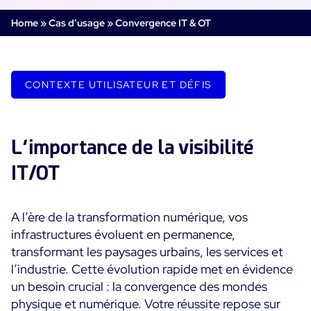
Supervision Cloud & Legacy
Home
»
Cas d’usage
»
Convergence IT & OT
Log Management
Alertes et notifications
Collecte intelligente de tous les logs
Tableaux de bord collaboratifs
Digital Experience Monitoring
Enrichissement et profilage des données
Supervision SLA et impact métier
CONTEXTE UTILISATEUR ET DÉFIS
STM & RUM
Analyse des causes racine
SaaS ou Self-Hosted
Analyse détaillée de la performance web
Tableaux de bord métier
700+ Connecteurs
SOLUTIONS
Correction rapide des problèmes
Alertes et notifications temps réel
L’importance de la visibilité
Fonctionnalités
Tableaux de bord métier & techniques
Centreon Infra Monitoring - Démo Produit
Maîtrise des coûts intégrée
IT/OT
Mesure de la sobriété numérique
Centreon Infra Monitoring - Essai gratuit
Tests de montée en charge
A l’ère de la transformation numérique, vos
Centreon Experience Monitoring - Démo Produit
infrastructures évoluent en permanence,
Démo Produit
transformant les paysages urbains, les services et
Centreon Experience Monitoring - Essai Gratuit
l’industrie. Cette évolution rapide met en évidence
un besoin crucial : la convergence des mondes
Cas d’usage
physique et numérique. Votre réussite repose sur