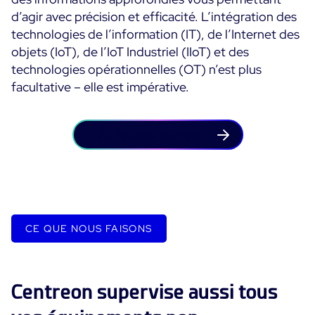
d’agir avec précision et efficacité. L’intégration des
Programme ON-Partner
Services
technologies de l’information (IT), de l’Internet des
Programme Partenaires MSP
objets (IoT), de l’IoT Industriel (IIoT) et des
Professional Services
Centreon et AWS
technologies opérationnelles (OT) n’est plus
Communauté
Customer Care
facultative – elle est impérative.
The Watch
Formation
Github
RESSOURCES
Lire l’ebook complet
Open Source
Choisir une solution de supervision open source ou
payante selon le critère du TCO
Supervision au-delà de l’IT : un guide de survie pour
CE QUE NOUS FAISONS
la convergence IT/OT
Documentation
Centreon supervise aussi tous
The Watch