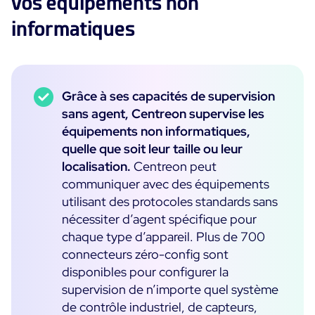
vos équipements non
informatiques
Toutes les ressources
Ebooks
Blog
Corporate
Grâce à ses capacités de supervision
Nouveautés
Infographies
Evénements
sans agent, Centreon supervise les
Bonnes Pratiques
Salle de presse
équipements non informatiques,
A venir
Témoignages Clients
quelle que soit leur taille ou leur
Passés
localisation.
Centreon peut
TARIFS
Webinars
communiquer avec des équipements
utilisant des protocoles standards sans
Centreon Infra Monitoring
nécessiter d’agent spécifique pour
Centreon Log Management
chaque type d’appareil. Plus de 700
English
connecteurs zéro-config sont
Centreon Experience Monitoring
Italiano
disponibles pour configurer la
Español
supervision de n’importe quel système
de contrôle industriel, de capteurs,
Open Source
Support
Login