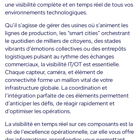
une visibilité complète et en temps réel de tous vos
Convergence IT & OT
environnements technologiques.
Témoignages Clients
Observabilité
Qu’il s’agisse de gérer des usines où s’animent les
MSP
Performance Web
Technologies
lignes de production, les “smart cities” orchestrant
Logistique & Commerce
Supervision des Conteneurs
le quotidien de milliers de citoyens, des stades
AWS
Santé
Supervision du Cloud
vibrants d’émotions collectives ou des entrepôts
Cisco Meraki
Education
logistiques pulsant au rythme des échanges
Supervision réseau
POURQUOI CENTREON
Google Cloud Platform
commerciaux, la visibilité IT/OT est essentielle.
Public
Tous
Chaque capteur, caméra, et élément de
Kubernetes
Notre vision
Toutes
connectivité forme un maillon vital de votre
Microsoft 365
Bénéfices
infrastructure globale. La coordination et
Microsoft Azure
l’intégration parfaite de ces éléments permettent
d’anticiper les défis, de réagir rapidement et
Démo Produit
All
d’optimiser les opérations.
Essai gratuit Centreon Infra Monitoring
La visibilité en temps réel sur ces composants est la
clé de l’excellence opérationnelle, car elle vous offre
Partenaires
des informations approfondies vous permettant