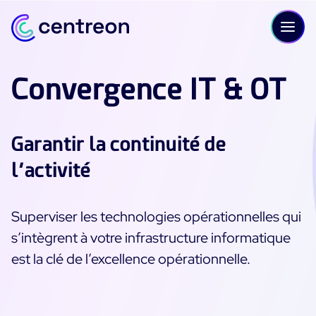
Aller au contenu
Convergence IT & OT
PLATEFORME
Garantir la continuité de
Centreon Infra Monitoring - Démo Produit
l’activité
Centreon Infra Monitoring - Essai gratuit
Superviser les technologies opérationnelles qui
Centreon Experience Monitoring - Démo Produit
s’intègrent à votre infrastructure informatique
est la clé de l’excellence opérationnelle.
Centreon Experience Monitoring - Essai Gratuit
IT Infrastructure Monitoring