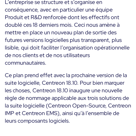
L’entreprise se structure et s’organise en
conséquence, avec en particulier une équipe
Toutes les ressources
Produit et R&D renforcée dont les effectifs ont
Ebooks
doublé ces 18 derniers mois. Ceci nous amène à
Blog
mettre en place un nouveau plan de sortie des
Corporate
futures versions logicielles plus transparent, plus
Nouveautés
Infographies
lisible, qui doit faciliter l’organisation opérationnelle
Evénements
Bonnes Pratiques
Salle de presse
de nos clients et de nos utilisateurs
A venir
Témoignages Clients
communautaires.
Passés
TARIFS
Ce plan prend effet avec la prochaine version de la
Webinars
suite logicielle, Centreon 18.10. Pour bien marquer
Centreon Infra Monitoring
les choses, Centreon 18.10 inaugure une nouvelle
règle de nommage applicable aux trois solutions de
Centreon Log Management
la suite logicielle (Centreon Open-Source, Centreon
IMP et Centreon EMS), ainsi qu’à l’ensemble de
Centreon Experience Monitoring
leurs composants logiciels.
English
Open Source
Support
Login