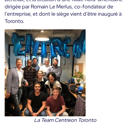
dirigée par Romain Le Merlus, co-fondateur de
Programme ON-Partner
Services
l’entreprise, et dont le siège vient d’être inauguré à
Programme Partenaires MSP
Toronto.
Professional Services
Centreon et AWS
Communauté
Customer Care
The Watch
Formation
Github
RESSOURCES
Open Source
Choisir une solution de supervision open source ou
payante selon le critère du TCO
Supervision au-delà de l’IT : un guide de survie pour
la convergence IT/OT
Documentation
La Team Centreon Toronto
The Watch