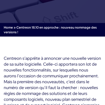
Supervision Cloud & Legacy
Log Management
Alertes et notifications
Collecte intelligente de tous les logs
Tableaux de bord collaboratifs
Digital Experience Monitoring
Enrichissement et profilage des données
Supervision SLA et impact métier
Home
»
Centreon 18.10 en approche : nouveau nommage des
STM & RUM
versions !
Analyse des causes racine
SaaS ou Self-Hosted
Analyse détaillée de la performance web
Tableaux de bord métier
700+ Connecteurs
SOLUTIONS
Correction rapide des problèmes
Alertes et notifications temps réel
Fonctionnalités
Tableaux de bord métier & techniques
Centreon Infra Monitoring - Démo Produit
Maîtrise des coûts intégrée
Centreon s’apprête à annoncer une nouvelle version
Mesure de la sobriété numérique
de sa suite logicielle. Celle-ci apportera son lot de
Centreon Infra Monitoring - Essai gratuit
Tests de montée en charge
nouvelles fonctionnalités, sur lesquelles nous
aurons l’occasion de communiquer prochainement.
Centreon Experience Monitoring - Démo Produit
Démo Produit
Mais la première des nouveautés, c’est dans le
numéro de version qu’il faut la chercher : nouvelles
Centreon Experience Monitoring - Essai Gratuit
règles de nommage des solutions et de leurs
composants logiciels, nouveau plan semestriel de
Cas d’usage