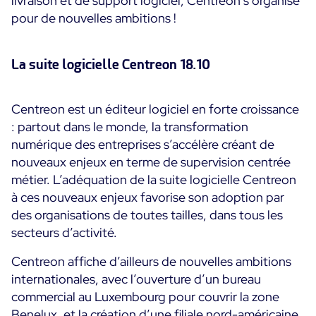
livraison et de support logiciel, Centreon s’organise
Convergence IT & OT
pour de nouvelles ambitions !
Témoignages Clients
Observabilité
MSP
Performance Web
La suite logicielle Centreon 18.10
Technologies
Logistique & Commerce
Supervision des Conteneurs
AWS
Santé
Supervision du Cloud
Centreon est un éditeur logiciel en forte croissance
Cisco Meraki
Education
: partout dans le monde, la transformation
Supervision réseau
POURQUOI CENTREON
Google Cloud Platform
numérique des entreprises s’accélère créant de
Public
Tous
nouveaux enjeux en terme de supervision centrée
Kubernetes
Notre vision
Toutes
métier. L’adéquation de la suite logicielle Centreon
Microsoft 365
à ces nouveaux enjeux favorise son adoption par
Bénéfices
Microsoft Azure
des organisations de toutes tailles, dans tous les
secteurs d’activité.
Démo Produit
All
Centreon affiche d’ailleurs de nouvelles ambitions
Essai gratuit Centreon Infra Monitoring
internationales, avec l’ouverture d’un bureau
commercial au Luxembourg pour couvrir la zone
Partenaires
Benelux, et la création d’une filiale nord-américaine