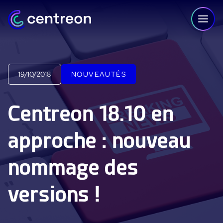
Aller au contenu
19/10/2018
NOUVEAUTÉS
PLATEFORME
Centreon 18.10 en
Centreon Infra Monitoring - Démo Produit
approche : nouveau
Centreon Infra Monitoring - Essai gratuit
nommage des
Centreon Experience Monitoring - Démo Produit
Centreon Experience Monitoring - Essai Gratuit
versions !
IT Infrastructure Monitoring