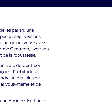
métier & techniques
Kubernetes
Mesure de la sobriété
mps
Microsoft 365
numérique
Microsoft Azure
Tests de montée en
ielles par an, une
ts
charge
épaule : sept versions
à l’automne, vous savez
All
Démo Produit
forme Centreon, avec son
t de la robustesse.
sion Bêta de Centreon
nçons d’habitude la
endre un peu plus de
e par vous-même et de
eon Business Edition et