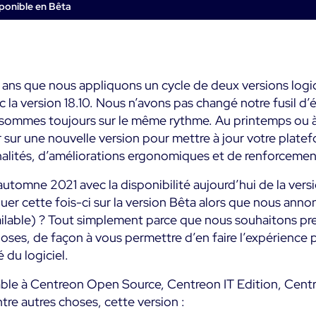
Commerce
métier
Supervision des
sponible en Bêta
impact métier
Conteneurs
Santé
Alertes et
SaaS ou Self-Hosted
notifications te
Supervision du Cloud
Education
réel
700+ Connecteurs
Supervision réseau
 ans que nous appliquons un cycle de deux versions logic
Public
Maîtrise des coû
ec la version 18.10. Nous n’avons pas changé notre fusil d’
it
it
intégrée
us sommes toujours sur le même rythme. Au printemps ou 
Tous
Toutes
Fonctionnalités
sur une nouvelle version pour mettre à jour votre plate
nalités, d’améliorations ergonomiques et de renforcemen
automne 2021 avec la disponibilité aujourd’hui de la ver
er cette fois-ci sur la version Bêta alors que nous anno
ilable) ? Tout simplement parce que nous souhaitons pr
choses, de façon à vous permettre d’en faire l’expérienc
é du logiciel.
able à Centreon Open Source, Centreon IT Edition, Centr
re autres choses, cette version :