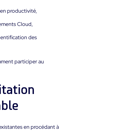
en productivité,
nements Cloud,
entification des
omment participer au
itation
able
 existantes en procédant à