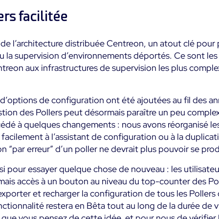
rs facilitée
rs de l’architecture distribuée Centreon, un atout clé pou
u la supervision d’environnements déportés. Ce sont les 
reon aux infrastructures de supervision les plus complex
d’options de configuration ont été ajoutées au fil des an
stion des Pollers peut désormais paraître un peu complexe
édé à quelques changements : nous avons réorganisé l
facilement à l’assistant de configuration ou à la duplicat
 “par erreur” d’un poller ne devrait plus pouvoir se prod
i pour essayer quelque chose de nouveau : les utilisateu
ais accès à un bouton au niveau du top-counter des Pol
porter et recharger la configuration de tous les Pollers 
nctionnalité restera en Bêta tout au long de la durée de vi
 que vous pensez de cette idée, et pour nous de vérifier 