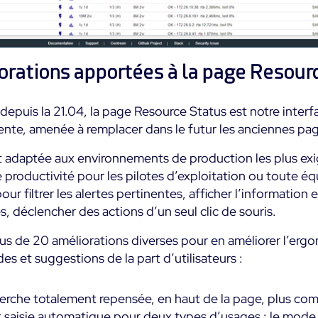
orations apportées à la page Resour
depuis la 21.04, la page Resource Status est notre interf
ente, amenée à remplacer dans le futur les anciennes pag
t adaptée aux environnements de production les plus exi
e productivité pour les pilotes d’exploitation ou toute é
ur filtrer les alertes pertinentes, afficher l’information es
s, déclencher des actions d’un seul clic de souris.
us de 20 améliorations diverses pour en améliorer l’ergo
es et suggestions de la part d’utilisateurs :
erche totalement repensée, en haut de la page, plus co
 saisie automatique pour deux types d’usages : le mode