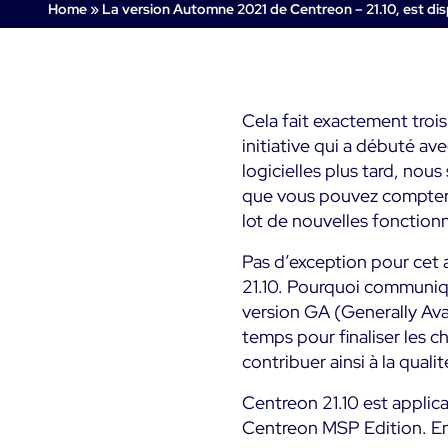
Infra Monitoring
Home
»
La version Automne 2021 de Centreon – 21.10, est di
Monitoring - Démo
Monitoring - Démo
Documentation
Produit
Produit
Essai gratuit Centreon
Découvrez le produit
Découvrez le produit
The Watch
Infra Monitoring
Rejoignez la communauté
Essayez Centreon gratuitement
Cela fait exactement trois
Centreon Experience
Centreon Experience
d’utilisateurs Centreon
initiative qui a débuté av
Monitoring - Essai Gratu
Monitoring - Essai Gratu
logicielles plus tard, no
Commencez votre essai
Commencez votre essai
que vous pouvez compter 
maintenant
maintenant
lot de nouvelles fonction
Pas d’exception pour cet 
21.10. Pourquoi communiqu
version GA (Generally Ava
temps pour finaliser les 
contribuer ainsi à la qualit
Centreon 21.10 est applic
Centreon MSP Edition. Ent